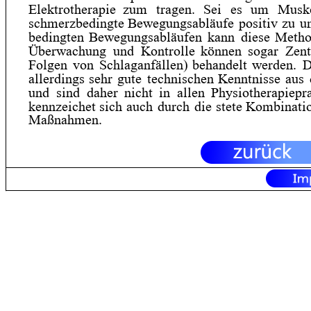
Elektrotherapie
zum
tragen.
Sei
es
um
Muske
schmerzbedingte
Bewegungsabläufe
positiv
zu
u
bedingten
Bewegungsabläufen
kann
diese
Metho
Überwachung
und
Kontrolle
können
sogar
Zent
Folgen
von
Schlaganfällen)
behandelt
werden.
D
allerdings
sehr
gute
technischen
Kenntnisse
aus
und
sind
daher
nicht
in
allen
Physiotherapiepr
kennzeichet
sich
auch
durch
die
stete
Kombinati
Maßnahmen.